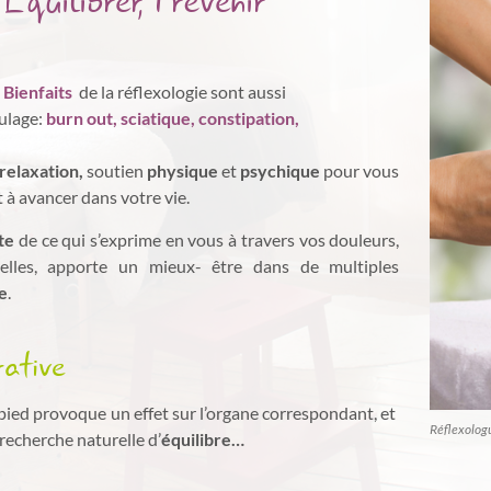
 Équilibrer, Prévenir
s
Bienfaits
de la réflexologie sont aussi
ulage:
burn out, sciatique, constipation,
relaxation,
soutien
physique
et
psychique
pour vous
 à avancer dans votre vie.
te
de ce qui s’exprime en vous à travers vos douleurs,
onnelles, apporte un mieux- être dans de multiples
e
.
rative
 pied provoque un effet sur l’organe correspondant, et
Réflexolog
recherche naturelle d’
équilibre…