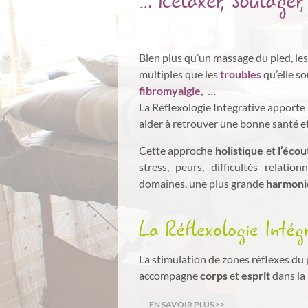
… Relaxer, Soulager,
Bien plus qu’un massage du pied, le
multiples que les
troubles
qu’elle so
fibromyalgie,
…
La Réflexologie Intégrative apporte
aider à retrouver une bonne santé et
Cette approche
holistique
et
l’écou
stress, peurs, difficultés relati
domaines, une plus grande
harmoni
La Réflexologie Intég
La stimulation de zones réflexes du
accompagne
corps
et
esprit
dans la 
EN SAVOIR PLUS >>