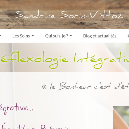
ALLER AU CONTENU
Les Soins
Qui suis-je ?
Blog et actualités
éflexologie Intégrati
« le Bonheur c’est d’ê
égrative…