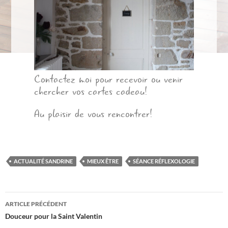
Contactez moi pour recevoir ou venir
chercher vos cartes cadeau!
Au plaisir de vous rencontrer!
ACTUALITÉ SANDRINE
MIEUX ÊTRE
SÉANCE RÉFLEXOLOGIE
Navigation
ARTICLE PRÉCÉDENT
Douceur pour la Saint Valentin
des