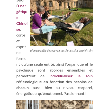
l’
Éner
gétiqu
e
Chinoi
se
,
corps
et
esprit
Bien agréable de recevoir aussi et en plus en plein air!
ne
forme
nt qu’une seule entité, ainsi l’organique et le
psychique sont abordés ensembles et
permettent de
individualiser
le soin
réflexologique en fonction des besoins de
chacun
, aussi bien au niveau corporel,
énergétique, qu’émotionnel. Passionnant!