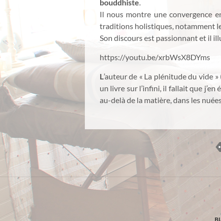
bouddhiste
.
Il nous montre une convergence ent
traditions holistiques, notamment l
Son discours est passionnant et il i
https://youtu.be/xrbWsX8DYms
L
’auteur de « La plénitude du vide » 
un livre sur l’infini, il fallait que j’
au-delà de la matière, dans les nuées
B