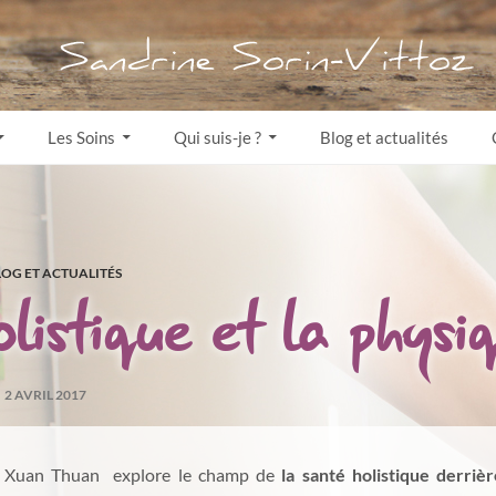
ALLER AU CONTENU
Les Soins
Qui suis-je ?
Blog et actualités
LOG ET ACTUALITÉS
olistique et la physi
2 AVRIL 2017
inh Xuan Thuan explore le champ de
la santé holistique derriè