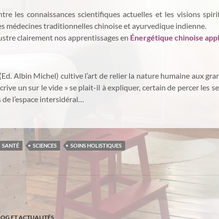
re les connaissances scientifiques actuelles et les visions spir
es médecines traditionnelles chinoise et ayurvedique indienne.
llustre clairement nos apprentissages en
Énergétique chinoise appli
(Ed. Albin Michel) cultive l’art de relier la nature humaine aux gran
en écrive un sur le vide » se plait-il à expliquer, certain de percer les
 de l’espace intersidéral…
SANTÉ
SCIENCES
SOINS HOLISTIQUES
LOG ET ACTUALITÉS